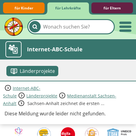
für Kinder
für Lehrkräfte
für Eltern
Lernmodule
Unterrichts­materialien
Internet-ABC-Schule
Länderprojekte
Internet-ABC-
Praxishilfen
Aktuelles
Schule
Länderprojekte
Medienanstalt Sachsen-
Anhalt
Sachsen-Anhalt zeichnet die ersten ...
Diese Meldung wurde leider nicht gefunden.