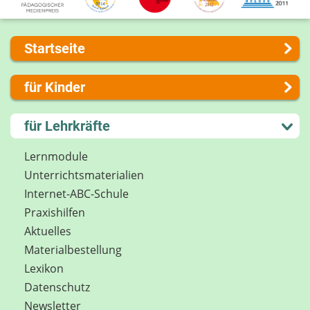
Startseite
Über uns
für Kinder
Presse
Kontakt
Lernen und Schule
für Lehrkräfte
Impressum
Hobby und Freizeit
Internet-ABC Sitemap
Spiel und Spaß
Lernmodule
Barrierefreiheit
Mitreden und Mitmachen
Unterrichts­materialien
Länderprojekte
Lexikon
Internet-ABC-Schule
Datenschutz
Praxishilfen
Newsletter
Aktuelles
Materialbestellung
Lexikon
Datenschutz
Newsletter