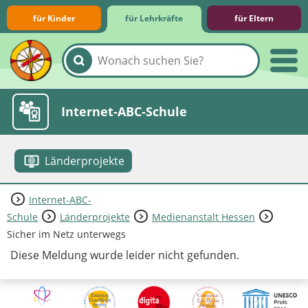
für Kinder
für Lehrkräfte
für Eltern
Lernmodule
Unterrichts­materialien
Internet-ABC-Schule
Länderprojekte
Internet-ABC-
Praxishilfen
Aktuelles
Schule
Länderprojekte
Medienanstalt Hessen
Sicher im Netz unterwegs
Diese Meldung wurde leider nicht gefunden.