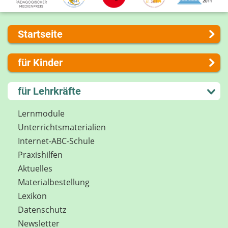
Startseite
Über uns
für Kinder
Presse
Kontakt
Lernen und Schule
für Lehrkräfte
Impressum
Hobby und Freizeit
Internet-ABC Sitemap
Spiel und Spaß
Lernmodule
Barrierefreiheit
Mitreden und Mitmachen
Unterrichts­materialien
Länderprojekte
Lexikon
Internet-ABC-Schule
Datenschutz
Praxishilfen
Newsletter
Aktuelles
Materialbestellung
Lexikon
Datenschutz
Newsletter