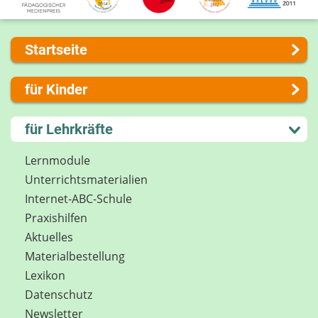
Startseite
Über uns
für Kinder
Presse
Kontakt
Lernen und Schule
für Lehrkräfte
Impressum
Hobby und Freizeit
Internet-ABC Sitemap
Spiel und Spaß
Lernmodule
Barrierefreiheit
Mitreden und Mitmachen
Unterrichts­materialien
Länderprojekte
Lexikon
Internet-ABC-Schule
Datenschutz
Praxishilfen
Newsletter
Aktuelles
Materialbestellung
Lexikon
Datenschutz
Newsletter