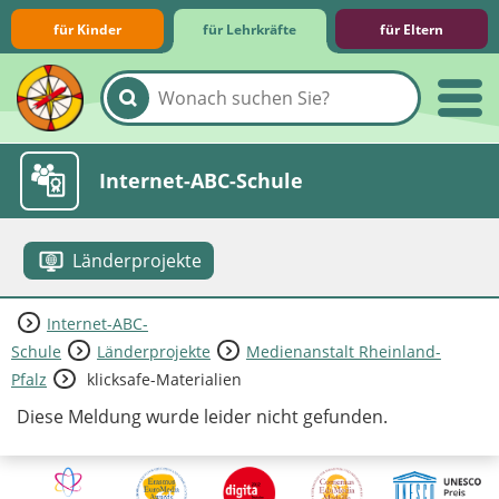
für Kinder
für Lehrkräfte
für Eltern
Lernmodule
Unterrichts­materialien
Internet-ABC-Schule
Länderprojekte
Internet-ABC-
Praxishilfen
Aktuelles
Schule
Länderprojekte
Medienanstalt Rheinland-
Pfalz
klicksafe-Materialien
Diese Meldung wurde leider nicht gefunden.