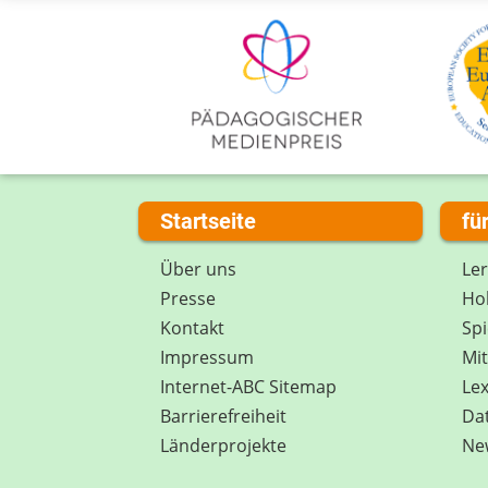
Startseite
fü
Über uns
Le
Presse
Hob
Kontakt
Spi
Impressum
Mi
Internet-ABC Sitemap
Lex
Barrierefreiheit
Da
Länderprojekte
Ne