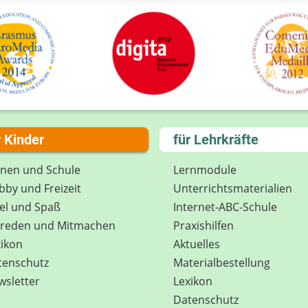
r Kinder
für Lehrkräfte
rnen und Schule
Lernmodule
by und Freizeit
Unterrichts­materialien
el und Spaß
Internet-ABC-Schule
treden und Mitmachen
Praxishilfen
ikon
Aktuelles
tenschutz
Materialbestellung
wsletter
Lexikon
Datenschutz