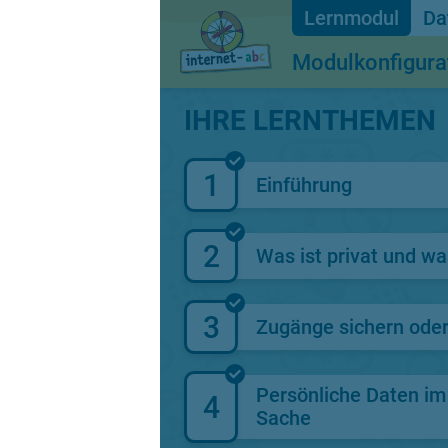
Da
Modulkonfigura
IHRE LERNTHEMEN
1
Einführung
2
Was ist privat und was
3
Zugänge sichern ode
Persönliche Daten im 
4
Sache