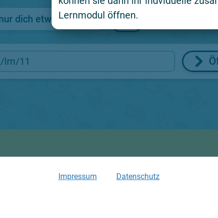
können sie dann ihr indviduelle zus
Lernmodul öffnen.
nur dich etwas an?
Abschlussquiz
Ö
Impressum
Datenschutz