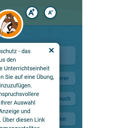
chutz - das
du Spuren? - Deine
aus den
e Unterrichtseinheit
n Sie auf eine Übung,
tung für die Daten anderer
inzuzufügen.
nspruchsvollere
te Hilfe bei Datenmissbrauch
 Ihrer Auswahl
 Anzeige und
ssen aus: Geheimschriften
. Über diesen Link