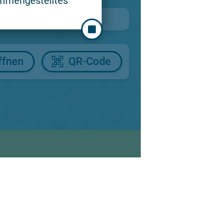
ammengestelltes
ffnen
QR-Code