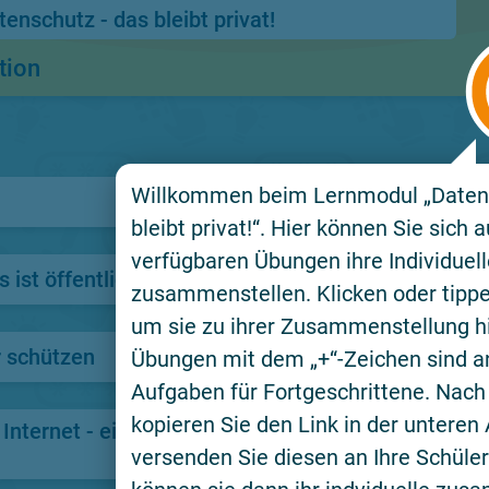
tenschutz - das bleibt privat!
tion
Willkommen beim Lernmodul „Datens
Wo hinterlässt 
6
Datenspur
bleibt privat!“. Hier können Sie sich 
verfügbaren Übungen ihre Individuell
 ist öffentlich?
zusammenstellen. Klicken oder tippe
7
Deine Verantwor
um sie zu ihrer Zusammenstellung h
r schützen
Übungen mit dem „+“-Zeichen sind a
8
Checkliste: Ers
Aufgaben für Fortgeschrittene. Nach
kopieren Sie den Link in der unteren
Internet - eine heikle
Probier dein Wi
versenden Sie diesen an Ihre Schüler