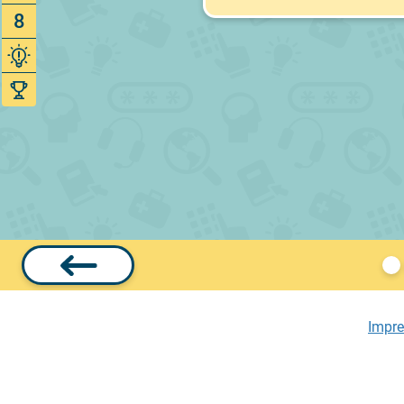
8
Impr