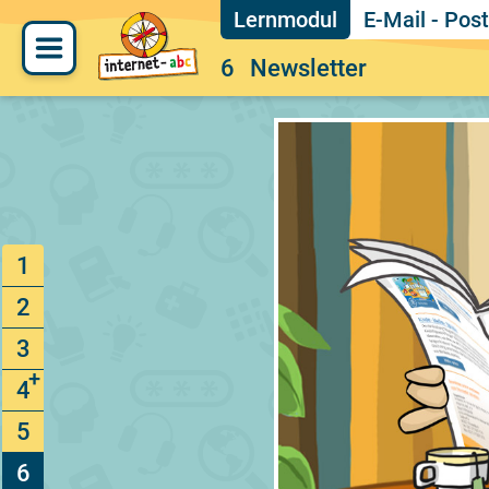
E-Mail - Post
6
Newsletter
1
2
3
4
5
6