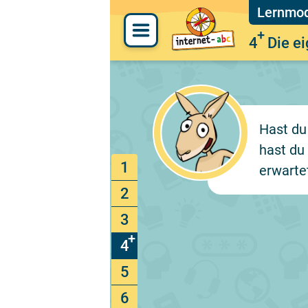
4
Die e
Hast du
hast du
1
erwarte
2
3
4
5
6