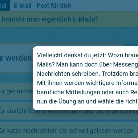
E-Mail - Post für dich
 braucht man eigentlich E-Mails?
Vielleicht denkst du jetzt: Wozu bra
r werden E-Mails häufig genutzt?
Mails? Man kann doch über Messeng
Nachrichten schreiben. Trotzdem br
Mit ihnen werden wichtigere Informat
ür gedruckte Briefe oder Verträge.
berufliche Mitteilungen oder auch R
nun die Übung an und wähle die richt
ür ausführlichere Mitteilungen und wichtige Schrei
ür kurze Nachrichten, die schnell gelesen werden