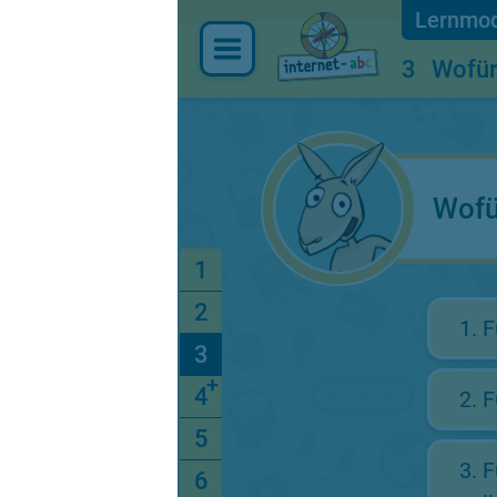
3
Wofür
Wofü
1
2
1.
F
3
4
2.
F
5
3.
F
6