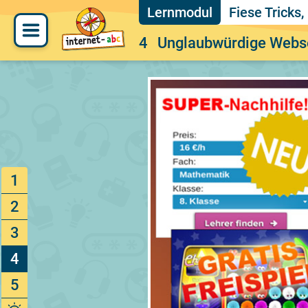
Fiese Tricks
4
Unglaubwürdige Webs
1
2
3
4
5