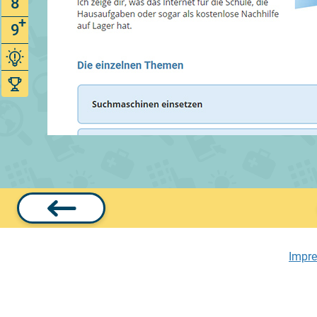
8
9
Impr