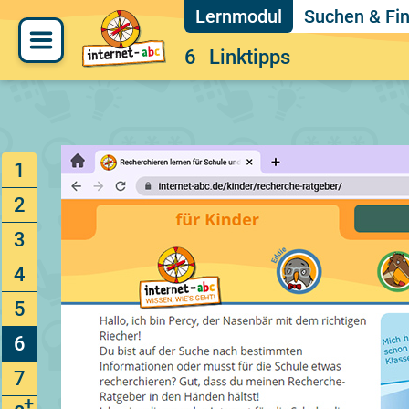
Suchen & Fin
6
Linktipps
1
2
3
4
5
6
7