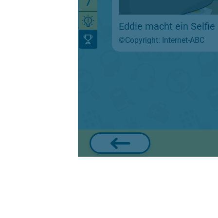
7
Eddie macht ein Selfie
©Copyright: Internet-ABC