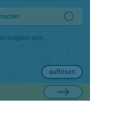
macher.
n möglich sein.
auflösen