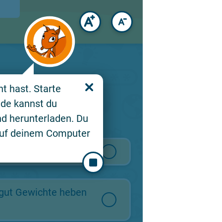
t hast. Starte
de kannst du
d herunterladen. Du
 auf deinem Computer
s Werk schafft.
 gut Gewichte heben