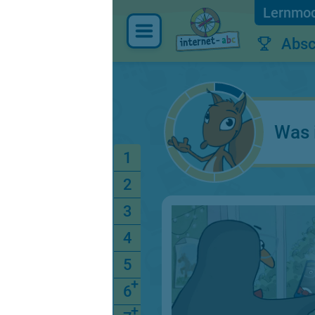
Absc
Was 
1
2
3
4
5
6