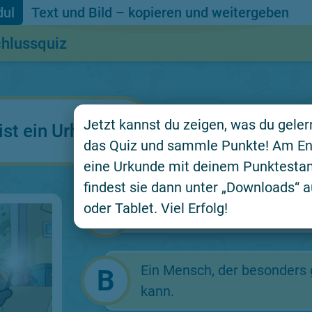
Text und Bild – kopieren und weitergeben
hlussquiz
Jetzt kannst du zeigen, was du gelern
ist ein Urheber?
das Quiz und sammle Punkte! Am En
eine Urkunde mit deinem Punktestan
findest sie dann unter „Downloads“
oder Tablet. Viel Erfolg!
Eine Person, die ein eigene
Ein Mensch, der besonders
kann.