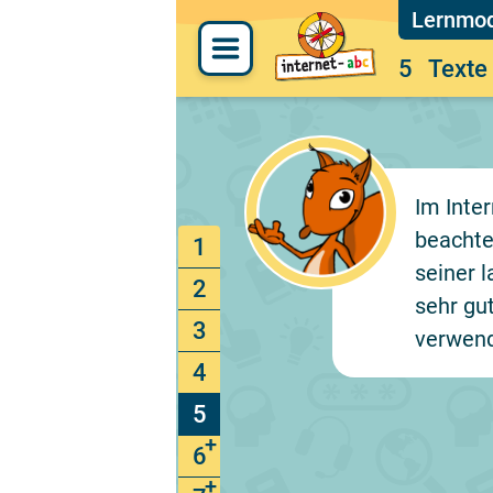
5
Texte
Im Inte
beachte
1
seiner 
2
sehr gu
3
verwend
4
5
6