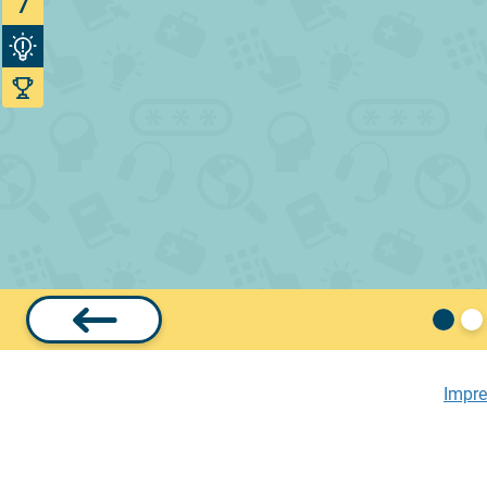
7
Impr