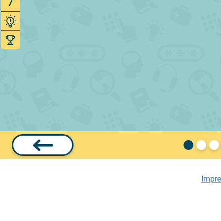
7
Impr