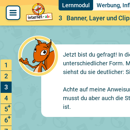
Werbung, Inf
3
Banner, Layer und Cli
Jetzt bist du gefragt! In
unterschiedlicher Form. M
1
siehst du sie deutlicher: 
2
3
Achte auf meine Anweisu
4
musst du aber auch die St
ist.
5
6