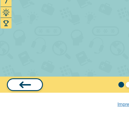
7
Impr