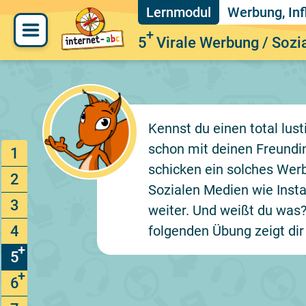
Werbung, Inf
5
Virale Werbung / Soz
Kennst du einen total lus
schon mit deinen Freund
1
schicken ein solches Wer
2
Sozialen Medien wie Inst
3
weiter. Und weißt du was?
4
folgenden Übung zeigt dir
5
6