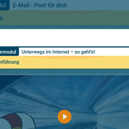
E-Mail - Post für dich
te
N
6
Newsletter
Probier dein Wi
igentlich?
schreiben
gentlich E-Mails?
Abschlussquiz
resse
Video