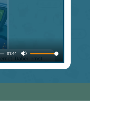
01:44
Mute