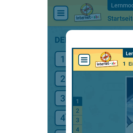
Startsei
DEINE LERNTHEME
1
Einführung
2
E-Mail - was ist das e
3
Wofür braucht man ei
4
Die eigene E-Mail-Ad