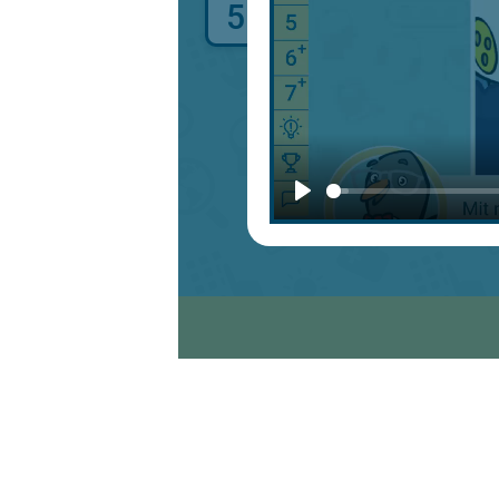
5
Unerwünschte Post: 
Video
starten