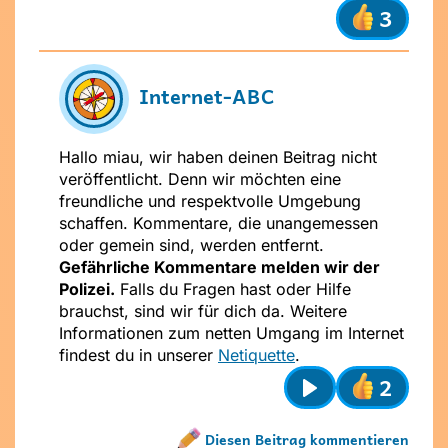
Stelle dir
vor dem Absenden
folgende
3
Fragen
:
Ist mein Text freundlich und
respektvoll?
Ist mein Beitrag für alle verständlich?
Internet-ABC
Möchte ich, dass andere das über
mich wissen?
Hallo miau, wir haben deinen Beitrag nicht
veröffentlicht. Denn wir möchten eine
freundliche und respektvolle Umgebung
schaffen. Kommentare, die unangemessen
oder gemein sind, werden entfernt.
Gefährliche Kommentare melden wir der
Polizei.
Falls du Fragen hast oder Hilfe
brauchst, sind wir für dich da. Weitere
Informationen zum netten Umgang im Internet
findest du in unserer
Netiquette
.
2
Play
Diesen Beitrag kommentieren