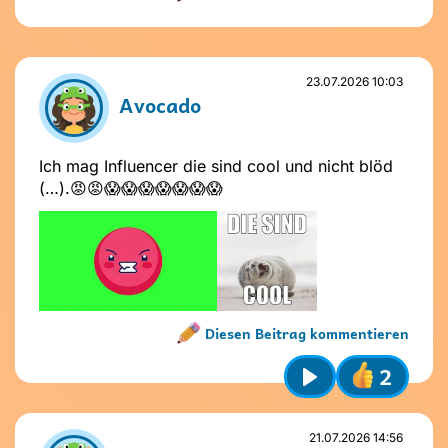
Name nicht vergeben
Name und Avatar ändern
23.07.2026 10:03
Avocado
Ich mag Influencer die sind cool und nicht blöd
(…).😡😡😱😱😱😱😱😱😱
Absenden
Diesen Beitrag kommentieren
Stelle dir
vor dem Absenden
folgende
Fragen
:
2
Ist mein Text freundlich und
Name nicht vergeben
respektvoll?
Play
Name und Avatar ändern
Ist mein Beitrag für alle verständlich?
Möchte ich, dass andere das über
21.07.2026 14:56