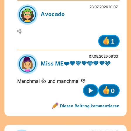
mich wissen?
23.07.2026 10:07
Avocado
👎
1
07.08.2026 08:33
Miss ME❤️🧡💛💚🩵💙💜🩷
Manchmal 👍 und manchmal 👎
0
Play
Diesen Beitrag kommentieren
Name nicht vergeben
Name und Avatar ändern