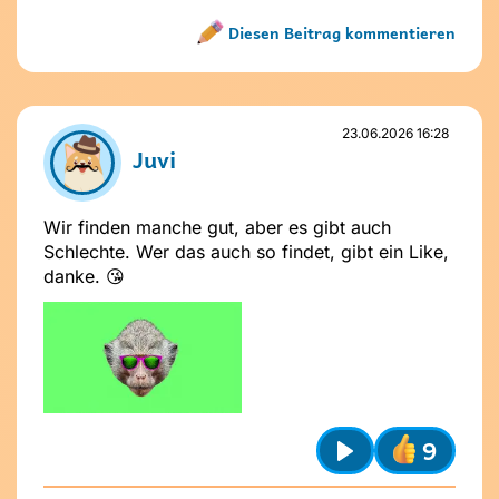
Play
Diesen Beitrag kommentieren
Name nicht vergeben
Name und Avatar ändern
23.06.2026 16:28
Juvi
Wir finden manche gut, aber es gibt auch
Schlechte. Wer das auch so findet, gibt ein Like,
danke. 😘
Absenden
Stelle dir
vor dem Absenden
folgende
Fragen
:
9
Ist mein Text freundlich und
Play
respektvoll?