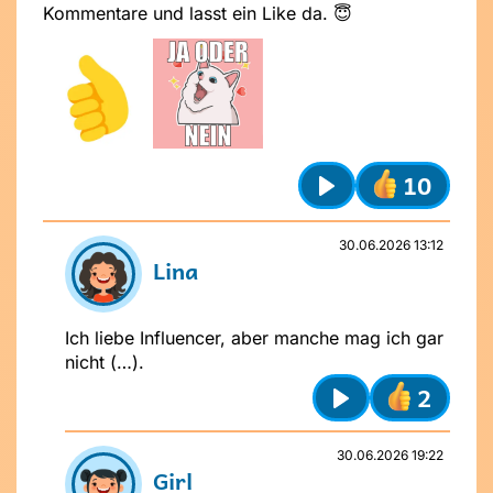
Kommentare und lasst ein Like da. 😇
Absenden
Stelle dir
vor dem Absenden
folgende
10
Fragen
:
Play
Ist mein Text freundlich und
respektvoll?
30.06.2026 13:12
Ist mein Beitrag für alle verständlich?
Lina
Möchte ich, dass andere das über
mich wissen?
Ich liebe Influencer, aber manche mag ich gar
nicht (…).
2
Play
30.06.2026 19:22
Girl