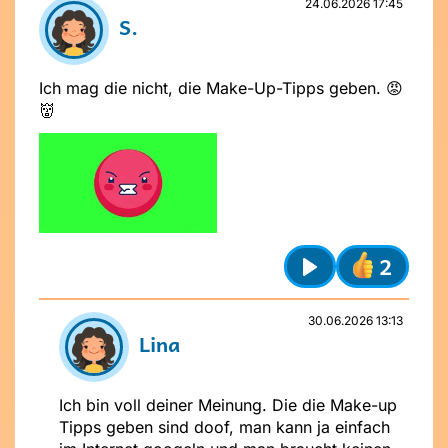
24.06.2026 17:45
S.
Ich mag die nicht, die Make-Up-Tipps geben. 😡
👹
Absenden
Stelle dir
vor dem Absenden
folgende
2
Fragen
:
Play
Ist mein Text freundlich und
respektvoll?
30.06.2026 13:13
Ist mein Beitrag für alle verständlich?
Lina
Möchte ich, dass andere das über
mich wissen?
Ich bin voll deiner Meinung. Die die Make-up
Tipps geben sind doof, man kann ja einfach