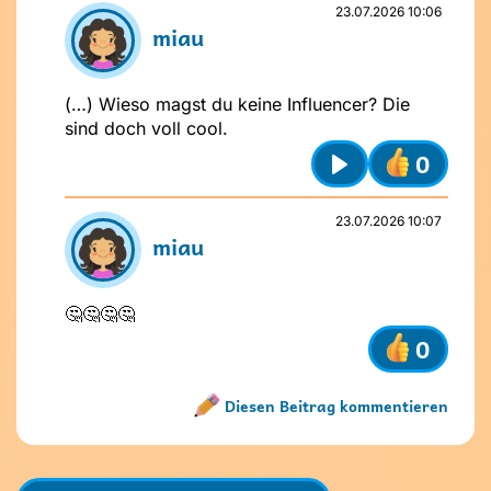
Ist mein Beitrag für alle verständlich?
23.07.2026 10:06
Möchte ich, dass andere das über
miau
mich wissen?
(…) Wieso magst du keine Influencer? Die
sind doch voll cool.
0
Play
23.07.2026 10:07
miau
🤔🤔🤔🤔
0
Diesen Beitrag kommentieren
Name nicht vergeben