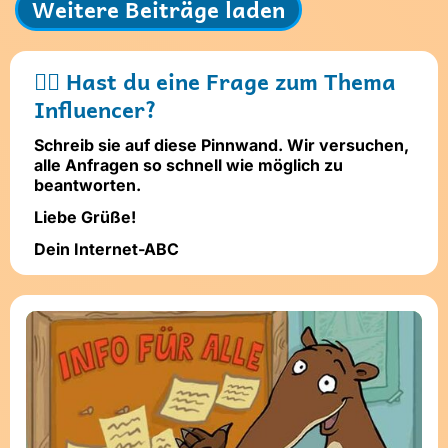
Weitere Beiträge laden
Name und Avatar ändern
🖐🏼 Hast du eine Frage zum Thema
Influencer?
Schreib sie auf diese Pinnwand. Wir versuchen,
alle Anfragen so schnell wie möglich zu
beantworten.
Liebe Grüße!
Absenden
Dein Internet-ABC
Stelle dir
vor dem Absenden
folgende
Fragen
:
Ist mein Text freundlich und
respektvoll?
Ist mein Beitrag für alle verständlich?
Möchte ich, dass andere das über
mich wissen?