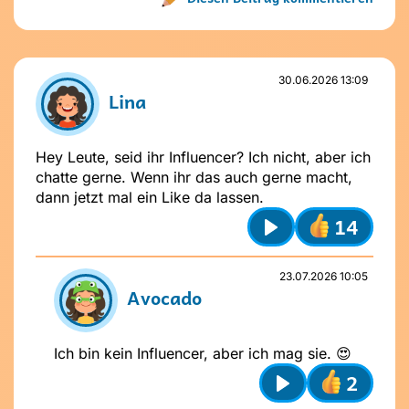
Name nicht vergeben
Name und Avatar ändern
30.06.2026 13:09
Lina
Hey Leute, seid ihr Influencer? Ich nicht, aber ich
chatte gerne. Wenn ihr das auch gerne macht,
dann jetzt mal ein Like da lassen.
14
Play
Absenden
23.07.2026 10:05
Avocado
Stelle dir
vor dem Absenden
folgende
Fragen
:
Ist mein Text freundlich und
Ich bin kein Influencer, aber ich mag sie. 😍
respektvoll?
2
Ist mein Beitrag für alle verständlich?
Möchte ich, dass andere das über
Play