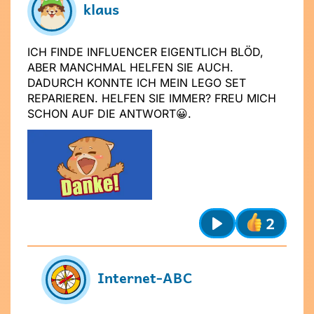
mich wissen?
klaus
ICH FINDE INFLUENCER EIGENTLICH BLÖD,
ABER MANCHMAL HELFEN SIE AUCH.
DADURCH KONNTE ICH MEIN LEGO SET
REPARIEREN. HELFEN SIE IMMER? FREU MICH
SCHON AUF DIE ANTWORT😀.
Absenden
Stelle dir
vor dem Absenden
folgende
Fragen
:
Ist mein Text freundlich und
respektvoll?
Ist mein Beitrag für alle verständlich?
2
Möchte ich, dass andere das über
mich wissen?
Play
Internet-ABC