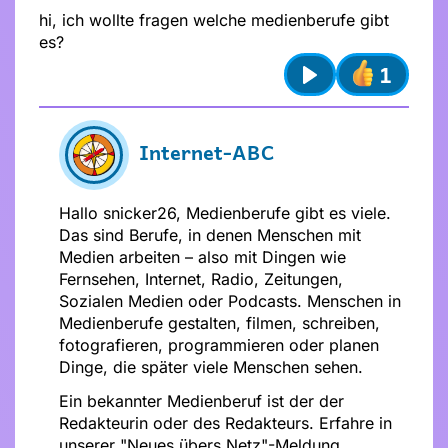
hi, ich wollte fragen welche medienberufe gibt
es?
1
Play
Absenden
Internet-ABC
Stelle dir
vor dem Absenden
folgende
Fragen
:
Hallo snicker26, Medienberufe gibt es viele.
Ist mein Text freundlich und
Das sind Berufe, in denen Menschen mit
respektvoll?
Medien arbeiten – also mit Dingen wie
Ist mein Beitrag für alle verständlich?
Fernsehen, Internet, Radio, Zeitungen,
Möchte ich, dass andere das über
Sozialen Medien oder Podcasts. Menschen in
mich wissen?
Medienberufe gestalten, filmen, schreiben,
fotografieren, programmieren oder planen
Dinge, die später viele Menschen sehen.
Ein bekannter Medienberuf ist der der
Redakteurin oder des Redakteurs. Erfahre in
unserer "Neues übers Netz"-Meldung