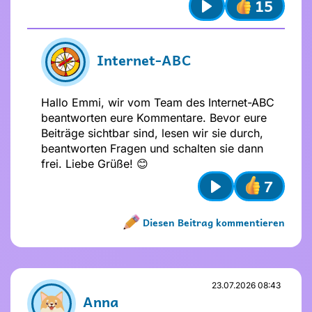
15
Stelle dir
vor dem Absenden
folgende
Play
Fragen
:
Ist mein Text freundlich und
respektvoll?
Internet-ABC
Ist mein Beitrag für alle verständlich?
Möchte ich, dass andere das über
mich wissen?
Hallo Emmi, wir vom Team des Internet-ABC
beantworten eure Kommentare. Bevor eure
Beiträge sichtbar sind, lesen wir sie durch,
beantworten Fragen und schalten sie dann
frei. Liebe Grüße! 😊
7
Play
Diesen Beitrag kommentieren
Name nicht vergeben
Name und Avatar ändern
23.07.2026 08:43
Anna