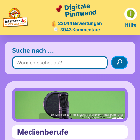
Hilfe
22044 Bewertungen
3943 Kommentare
Suche nach ...
Ein Mikrofon auf einem Stativ vor grünem Hintergrund; Bild:
Saubhagya gandharv auf
Unsplash
Medienberufe