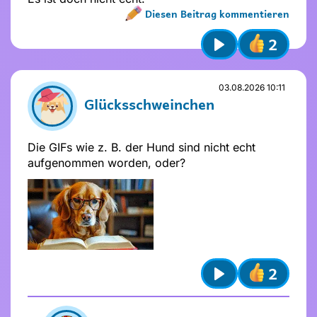
Diesen Beitrag kommentieren
2
Name nicht vergeben
Play
Name und Avatar ändern
Absenden
03.08.2026 10:11
Glücksschweinchen
Stelle dir
vor dem Absenden
folgende
Fragen
:
Ist mein Text freundlich und
Die GIFs wie z. B. der Hund sind nicht echt
respektvoll?
aufgenommen worden, oder?
Ist mein Beitrag für alle verständlich?
Möchte ich, dass andere das über
mich wissen?
Absenden
Stelle dir
vor dem Absenden
folgende
Fragen
:
2
Ist mein Text freundlich und
Play
respektvoll?
Ist mein Beitrag für alle verständlich?