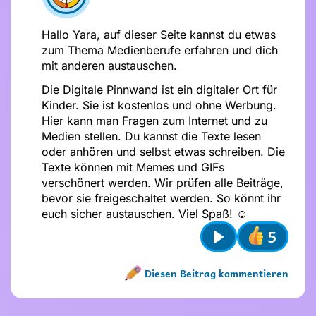
Stelle dir
vor dem Absenden
folgende
Fragen
:
Hallo Yara, auf dieser Seite kannst du etwas
Ist mein Text freundlich und
zum Thema Medienberufe erfahren und dich
respektvoll?
mit anderen austauschen.
Ist mein Beitrag für alle verständlich?
Möchte ich, dass andere das über
Die Digitale Pinnwand ist ein digitaler Ort für
mich wissen?
Kinder. Sie ist kostenlos und ohne Werbung.
Hier kann man Fragen zum Internet und zu
Medien stellen. Du kannst die Texte lesen
oder anhören und selbst etwas schreiben. Die
Texte können mit Memes und GIFs
verschönert werden. Wir prüfen alle Beiträge,
bevor sie freigeschaltet werden. So könnt ihr
euch sicher austauschen. Viel Spaß! ☺️
5
Play
Diesen Beitrag kommentieren
Name nicht vergeben