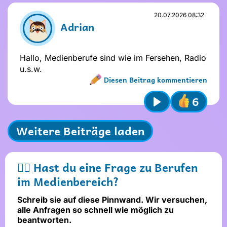
Name und Avatar ändern
20.07.2026 08:32
Adrian
Hallo, Medienberufe sind wie im Fersehen, Radio
u.s.w.
Diesen Beitrag kommentieren
6
Name nicht vergeben
Play
Name und Avatar ändern
Absenden
Weitere Beiträge laden
Stelle dir
vor dem Absenden
folgende
Fragen
:
🖐🏼 Hast du eine Frage zu Berufen
Ist mein Text freundlich und
respektvoll?
im Medienbereich?
Ist mein Beitrag für alle verständlich?
Möchte ich, dass andere das über
Schreib sie auf diese Pinnwand. Wir versuchen,
mich wissen?
alle Anfragen so schnell wie möglich zu
beantworten.