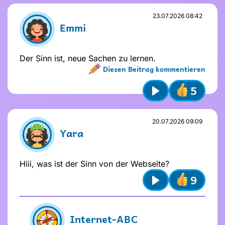
Name und Avatar ändern
23.07.2026 08:42
Emmi
Der Sinn ist, neue Sachen zu lernen.
Diesen Beitrag kommentieren
5
Name nicht vergeben
Play
Name und Avatar ändern
Absenden
20.07.2026 09:09
Yara
Stelle dir
vor dem Absenden
folgende
Fragen
:
Ist mein Text freundlich und
Hiii, was ist der Sinn von der Webseite?
respektvoll?
9
Ist mein Beitrag für alle verständlich?
Play
Möchte ich, dass andere das über
mich wissen?
Absenden
Internet-ABC