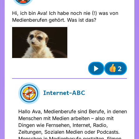
Hi, ich bin Ava! Ich habe noch nie (!) was von
Medienberufen gehört. Was ist das?
Absenden
Stelle dir
vor dem Absenden
folgende
2
Fragen
:
Play
Ist mein Text freundlich und
respektvoll?
Ist mein Beitrag für alle verständlich?
Internet-ABC
Möchte ich, dass andere das über
mich wissen?
Hallo Ava, Medienberufe sind Berufe, in denen
Menschen mit Medien arbeiten – also mit
Dingen wie Fernsehen, Internet, Radio,
Zeitungen, Sozialen Medien oder Podcasts.
Menschen in Medienberufe gestalten, filmen,