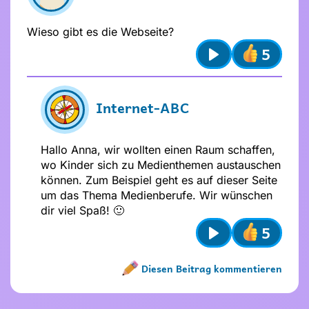
Wieso gibt es die Webseite?
5
Play
Internet-ABC
Absenden
Stelle dir
vor dem Absenden
folgende
Hallo Anna, wir wollten einen Raum schaffen,
Fragen
:
wo Kinder sich zu Medienthemen austauschen
Ist mein Text freundlich und
können. Zum Beispiel geht es auf dieser Seite
respektvoll?
um das Thema Medienberufe. Wir wünschen
Ist mein Beitrag für alle verständlich?
dir viel Spaß! 🙂
Möchte ich, dass andere das über
5
mich wissen?
Play
Diesen Beitrag kommentieren
Name nicht vergeben