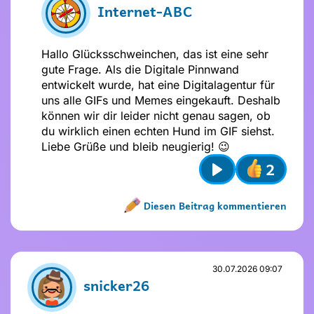
Möchte ich, dass andere das über
Internet-ABC
mich wissen?
Hallo Glücksschweinchen, das ist eine sehr
gute Frage. Als die Digitale Pinnwand
entwickelt wurde, hat eine Digitalagentur für
uns alle GIFs und Memes eingekauft. Deshalb
können wir dir leider nicht genau sagen, ob
du wirklich einen echten Hund im GIF siehst.
Liebe Grüße und bleib neugierig! 😉
2
Play
Diesen Beitrag kommentieren
Name nicht vergeben
Name und Avatar ändern
30.07.2026 09:07
snicker26