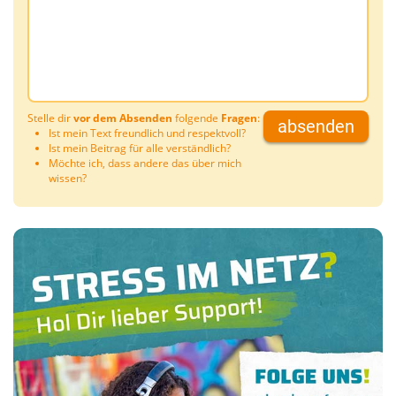
Stelle dir
vor dem Absenden
folgende
Fragen
:
absenden
Ist mein Text freundlich und respektvoll?
Ist mein Beitrag für alle verständlich?
Möchte ich, dass andere das über mich
wissen?