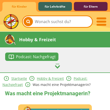
für Kinder
für Lehrkräfte
für Eltern
Lernen & Schule
Hobby & Freizeit
Podcast: Nachgefragt
Startseite
Hobby & Freizeit
Podcast:
Spiel & Spaß
Mitreden & Mitmachen
Nachgefragt
Was macht eine Projektmanagerin?
Was macht eine Projektmanagerin?