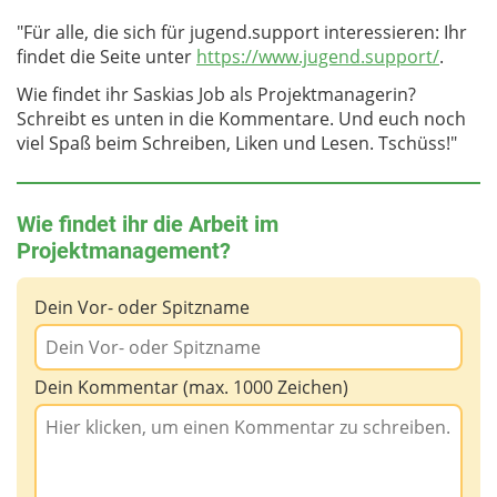
Projekt wirklich von Kopf bis Fuß gestalten zu
und auch ohne euren echten Namen nennen zu
machen kann.
können und dadurch in viele verschiedene
müssen.
"Für alle, die sich für jugend.support interessieren: Ihr
Arbeitsbereiche einzutauchen.
Und ich stehe mit Grafikern und Webspezialisten
findet die Seite unter
https://www.jugend.support/
.
in Kontakt, die ich dafür beauftrage, dass sie zum
Arnette:
Danke, dass du uns einen kleinen Einblick
Wie findet ihr Saskias Job als Projektmanagerin?
Beispiel coole Bilder und Videos für
in deinen Arbeitsalltag als Projektmanagerin
Schreibt es unten in die Kommentare. Und euch noch
jugend.support erstellen oder die Website
gegeben hast.
viel Spaß beim Schreiben, Liken und Lesen. Tschüss!"
technisch in Schuss halten.
Manchmal bestellen Lehrerinnen und Lehrer die
Flyer von jugend.support, um sie in ihrer Schule zu
Wie findet ihr die Arbeit im
verteilen. Dann packe ich auch ein kleines Paket
Projektmanagement?
und bringe es zur Post.
Also der Arbeitsalltag als Projektmanagerin, der ist
Dein Vor- oder Spitzname
eigentlich sehr vielfältig.
Dein Kommentar (max. 1000 Zeichen)