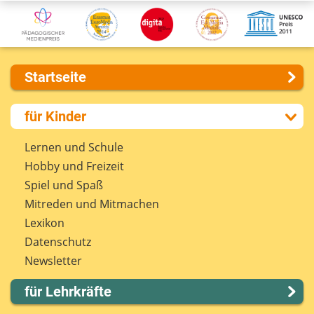
Startseite
Über uns
für Kinder
Presse
Kontakt
Lernen und Schule
Impressum
Hobby und Freizeit
Internet-ABC Sitemap
Spiel und Spaß
Barrierefreiheit
Mitreden und Mitmachen
Länderprojekte
Lexikon
Datenschutz
Newsletter
für Lehrkräfte