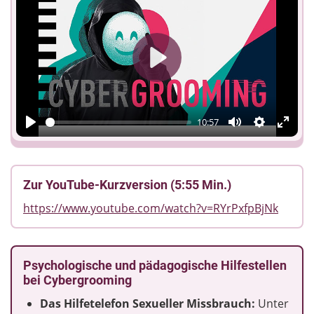
Play
10:57
Play
Mute
Einstellun
Enter
fulls
Zur YouTube-Kurzversion (5:55 Min.)
https://www.youtube.com/watch?v=RYrPxfpBjNk
Psychologische und pädagogische Hilfestellen
bei Cybergrooming
Das Hilfetelefon Sexueller Missbrauch:
Unter