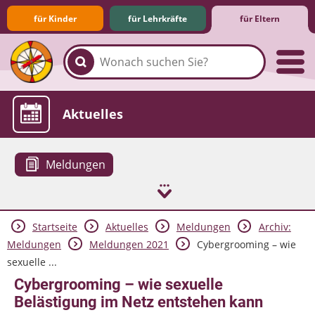
für Kinder
für Lehrkräfte
für Eltern
Familie & Medien
Spieletipps & Lernsoftware
Die Jüngsten im Netz
Lexikon
Aktuelles
Meldungen
Startseite
Aktuelles
Meldungen
Archiv:
Meldungen
Meldungen 2021
Cybergrooming – wie
sexuelle ...
Cybergrooming – wie sexuelle
Belästigung im Netz entstehen kann