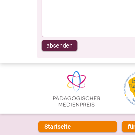
absenden
Startseite
fü