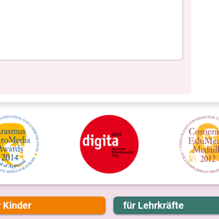
r Kinder
für Lehrkräfte