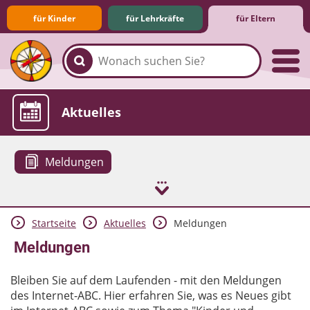
für Kinder
für Lehrkräfte
für Eltern
Familie & Medien
Spieletipps & Lernsoftware
Die Jüngsten im Netz
Lexikon
Aktuelles
Meldungen
Startseite
Aktuelles
Meldungen
Meldungen
Bleiben Sie auf dem Laufenden - mit den Meldungen
des Internet-ABC. Hier erfahren Sie, was es Neues gibt