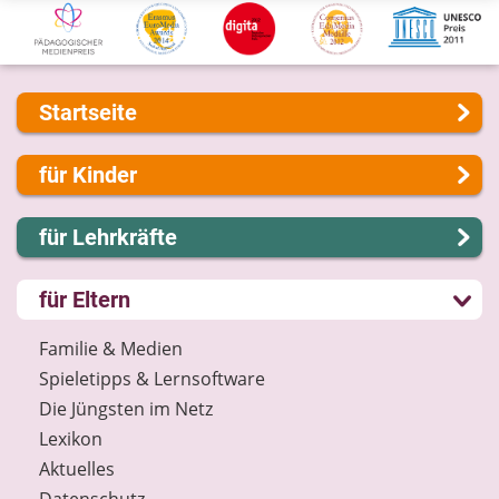
Startseite
Über uns
für Kinder
Presse
Kontakt
Lernen und Schule
für Lehrkräfte
Impressum
Hobby und Freizeit
Internet-ABC Sitemap
Spiel und Spaß
Lernmodule
für Eltern
Barrierefreiheit
Mitreden und Mitmachen
Unterrichts­materialien
Länderprojekte
Lexikon
Internet-ABC-Schule
Familie & Medien
Datenschutz
Praxishilfen
Spieletipps & Lernsoftware
Newsletter
Aktuelles
Die Jüngsten im Netz
Materialbestellung
Lexikon
Lexikon
Aktuelles
Datenschutz