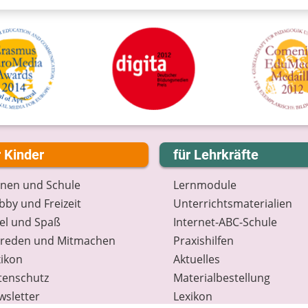
r Kinder
für Lehrkräfte
rnen und Schule
Lernmodule
by und Freizeit
Unterrichts­materialien
el und Spaß
Internet-ABC-Schule
treden und Mitmachen
Praxishilfen
ikon
Aktuelles
tenschutz
Materialbestellung
wsletter
Lexikon