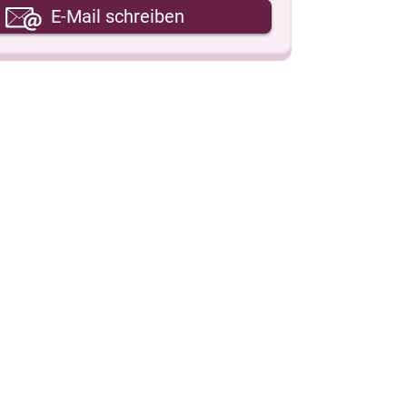
hre E-Mail-Adresse
E-Mail schreiben
hre Nachricht