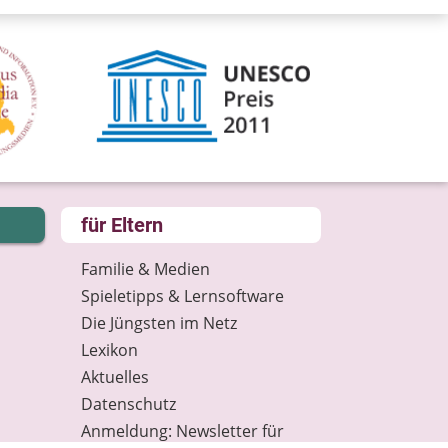
für Eltern
Familie & Medien
Spieletipps & Lernsoftware
Die Jüngsten im Netz
Lexikon
Aktuelles
Datenschutz
Anmeldung: Newsletter für