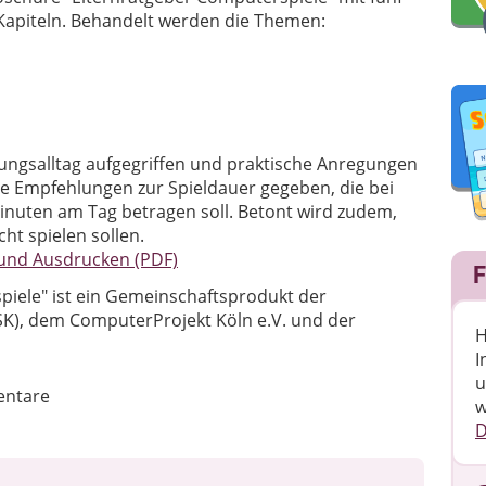
 Kapiteln. Behandelt werden die Themen:
ungsalltag aufgegriffen und praktische Anregungen
e Empfehlungen zur Spieldauer gegeben, die bei
Minuten am Tag betragen soll. Betont wird zudem,
cht spielen sollen.
und Ausdrucken (PDF)
F
piele" ist ein Gemeinschaftsprodukt der
SK), dem ComputerProjekt Köln e.V. und der
H
I
u
ntare
w
D