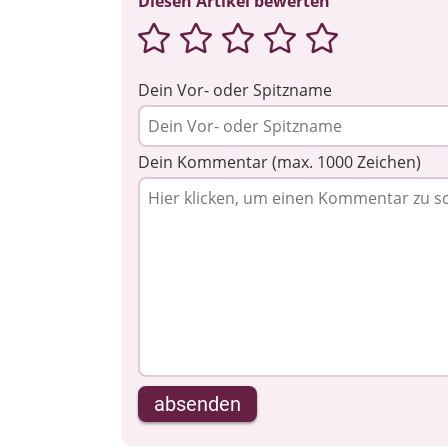
Diesen Artikel bewerten
Dein Vor- oder Spitzname
Dein Kommentar (max. 1000 Zeichen)
absenden