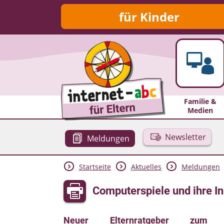
für Kinder
Familie &
Medien
Newsletter
Meldungen
Startseite
Aktuelles
Meldungen
Computerspiele und ihre In
Neuer Elternratgeber zum