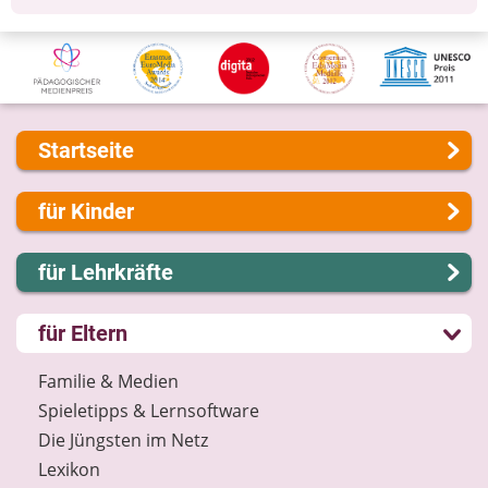
Startseite
Über uns
für Kinder
Presse
Kontakt
Lernen und Schule
für Lehrkräfte
Impressum
Hobby und Freizeit
Internet-ABC Sitemap
Spiel und Spaß
Lernmodule
für Eltern
Barrierefreiheit
Mitreden und Mitmachen
Unterrichts­materialien
Länderprojekte
Lexikon
Internet-ABC-Schule
Familie & Medien
Datenschutz
Praxishilfen
Spieletipps & Lernsoftware
Newsletter
Aktuelles
Die Jüngsten im Netz
Materialbestellung
Lexikon