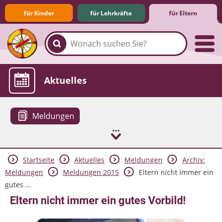
für Kinder
für Lehrkräfte
für Eltern
Familie & Medien
Spieletipps & Lernsoftware
Die Jüngsten im Netz
Lexikon
Aktuelles
Meldungen
Startseite
Aktuelles
Meldungen
Archiv:
Meldungen
Meldungen 2015
Eltern nicht immer ein
gutes ...
Eltern nicht immer ein gutes Vorbild!