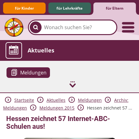
für Kinder
für Lehrkräfte
für Eltern
Familie & Medien
Spieletipps & Lernsoftware
Die Jüngsten im Netz
Lexikon
Aktuelles
Meldungen
Startseite
Aktuelles
Meldungen
Archiv:
Meldungen
Meldungen 2015
Hessen zeichnet 57 ...
Hessen zeichnet 57 Internet-ABC-
Schulen aus!