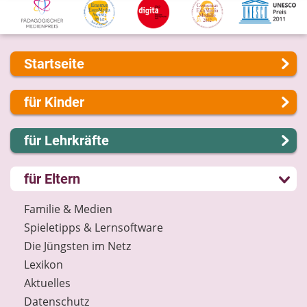
Startseite
Über uns
für Kinder
Presse
Kontakt
Lernen und Schule
für Lehrkräfte
Impressum
Hobby und Freizeit
Internet-ABC Sitemap
Spiel und Spaß
Lernmodule
für Eltern
Barrierefreiheit
Mitreden und Mitmachen
Unterrichts­materialien
Länderprojekte
Lexikon
Internet-ABC-Schule
Familie & Medien
Datenschutz
Praxishilfen
Spieletipps & Lernsoftware
Newsletter
Aktuelles
Die Jüngsten im Netz
Materialbestellung
Lexikon
Lexikon
Aktuelles
Datenschutz
Datenschutz