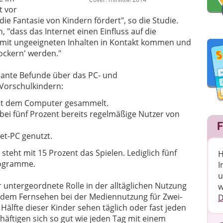
t vor
ie Fantasie von Kindern fördert", so die Studie.
 "dass das Internet einen Einfluss auf die
r mit ungeeigneten Inhalten in Kontakt kommen und
ockern' werden."
essante Befunde über das PC- und
 Vorschulkindern:
mit dem Computer gesammelt.
bei fünf Prozent bereits regelmäßige Nutzer von
F
et-PC genutzt.
teht mit 15 Prozent das Spielen. Lediglich fünf
H
rogramme.
I
u
untergeordnete Rolle in der alltäglichen Nutzung
w
 dem Fernsehen bei der Mediennutzung für Zwei-
D
e Hälfte dieser Kinder sehen täglich oder fast jeden
häftigen sich so gut wie jeden Tag mit einem