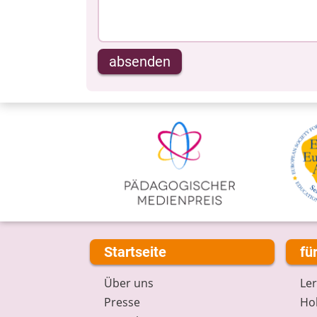
absenden
Startseite
fü
Über uns
Le
Presse
Hob