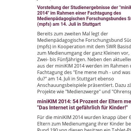
Vorstellung der Studienergebnisse der "min
2014" im Rahmen einer Fachtagung des
Medienpädagogischen Forschungsbundes S
(mpfs) am 14. Juli in Stuttgart
Bereits zum zweiten Mal legt der
Medienpädagogische Forschungsbund Sü
(mpfs) in Kooperation mit dem SWR Basis
zum Medienumgang der ganz Kleinen vor,
Zwei- bis Fünfjährigen. Neben den aktuell
aus der miniKIM 2014 werden im Rahmen 
Fachtagung des "Ene mene muh - und was
du?" am 14. Juli in Stuttgart ebenso
Anschauungsbeispiele präsentiert. Dazu z
Projekte wie "Medienzwerge" und "Ohrensp
miniKIM 2014: 54 Prozent der Eltern me
"Das Internet ist gefährlich für Kinder!"
Für die miniKIM 2014 wurden knapp über 
Eltern zum Medienumgang ihrer Kinder bef
Rund 190 von diesen besitzen ein Tablet-P