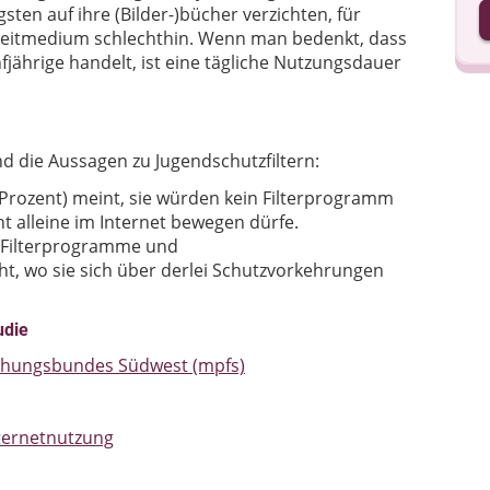
I
sten auf ihre (Bilder-)bücher verzichten, für
 Leitmedium schlechthin. Wenn man bedenkt, dass
nfjährige handelt, ist eine tägliche Nutzungsdauer
I
d die Aussagen zu Jugendschutzfiltern:
9 Prozent) meint, sie würden kein Filterprogramm
ht alleine im Internet bewegen dürfe.
e Filterprogramme und
ht, wo sie sich über derlei Schutzvorkehrungen
udie
chungsbundes Südwest (mpfs)
ternetnutzung