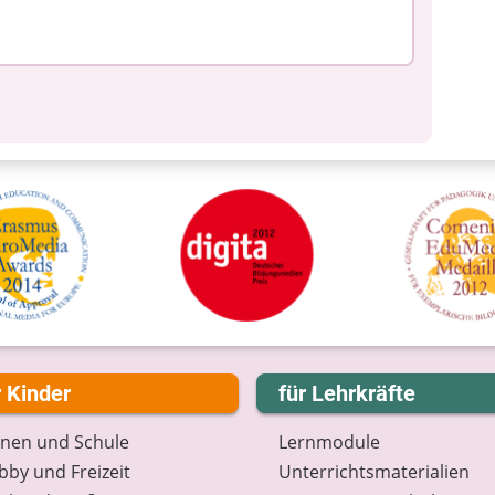
r Kinder
für Lehrkräfte
rnen und Schule
Lernmodule
by und Freizeit
Unterrichts­materialien