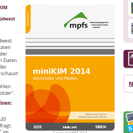
iKIM
üdwest
dwest
daten
 der
en Daten
der
 schaust
N
ählen
itzer".
inen:
620
ragt.
C im
Cover: miniKIM 2014