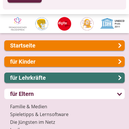
Startseite
Über uns
für Kinder
Presse
Kontakt
Lernen und Schule
für Lehrkräfte
Impressum
Hobby und Freizeit
Internet-ABC Sitemap
Spiel und Spaß
Lernmodule
für Eltern
Barrierefreiheit
Mitreden und Mitmachen
Unterrichts­materialien
Länderprojekte
Lexikon
Internet-ABC-Schule
Familie & Medien
Datenschutz
Praxishilfen
Spieletipps & Lernsoftware
Newsletter
Aktuelles
Die Jüngsten im Netz