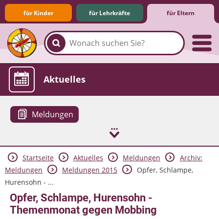
für Kinder
für Lehrkräfte
für Eltern
Familie & Medien
Spieletipps & Lernsoftware
Die Jüngsten im Netz
Lexikon
Aktuelles
Meldungen
Startseite
Aktuelles
Meldungen
Archiv:
Meldungen
Meldungen 2015
Opfer, Schlampe,
Hurensohn - ...
Opfer, Schlampe, Hurensohn -
Themenmonat gegen Mobbing