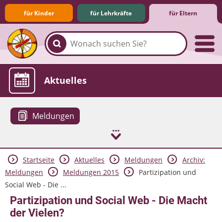
für Kinder
für Lehrkräfte
für Eltern
Familie & Medien
Spieletipps & Lernsoftware
Die Jüngsten im Netz
Lexikon
Aktuelles
Meldungen
Startseite
Aktuelles
Meldungen
Archiv:
Meldungen
Meldungen 2015
Partizipation und
Social Web - Die ...
Partizipation und Social Web - Die Macht
der Vielen?