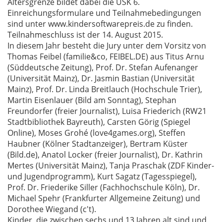
Altersgrenze bildet dabei die USK 6.
Einreichungsformulare und Teilnahmebedingungen
sind unter www.kindersoftwarepreis.de zu finden.
Teilnahmeschluss ist der 14. August 2015.
In diesem Jahr besteht die Jury unter dem Vorsitz von
Thomas Feibel (familie&co, FEIBEL.DE) aus Titus Arnu
(Süddeutsche Zeitung), Prof. Dr. Stefan Aufenanger
(Universität Mainz), Dr. Jasmin Bastian (Universität
Mainz), Prof. Dr. Linda Breitlauch (Hochschule Trier),
Martin Eisenlauer (Bild am Sonntag), Stephan
Freundorfer (freier Journalist), Luisa Friederich (RW21
Stadtbibliothek Bayreuth), Carsten Görig (Spiegel
Online), Moses Grohé (love4games.org), Steffen
Haubner (Kölner Stadtanzeiger), Bertram Küster
(Bild.de), Anatol Locker (freier Journalist), Dr. Kathrin
Mertes (Universität Mainz), Tanja Praschak (ZDF Kinder-
und Jugendprogramm), Kurt Sagatz (Tagesspiegel),
Prof. Dr. Friederike Siller (Fachhochschule Köln), Dr.
Michael Spehr (Frankfurter Allgemeine Zeitung) und
Dorothee Wiegand (c't).
Kinder, die zwischen sechs und 13 Jahren alt sind und