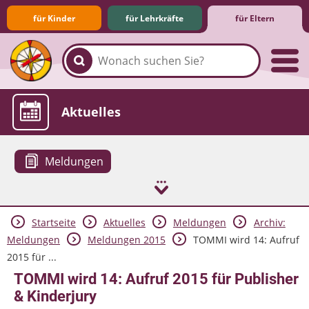
für Kinder
für Lehrkräfte
für Eltern
Familie & Medien
Spieletipps & Lernsoftware
Die Jüngsten im Netz
Lexikon
Aktuelles
Meldungen
Startseite
Aktuelles
Meldungen
Archiv:
Meldungen
Meldungen 2015
TOMMI wird 14: Aufruf
2015 für ...
TOMMI wird 14: Aufruf 2015 für Publisher
& Kinderjury