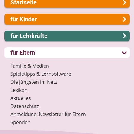
Startseite
Über uns
für Kinder
Presse
Kontakt
Lernen und Schule
für Lehrkräfte
Impressum
Hobby und Freizeit
Internet-ABC Sitemap
Spiel und Spaß
Lernmodule
für Eltern
Barrierefreiheit
Mitreden und Mitmachen
Unterrichts­materialien
Länderprojekte
Lexikon
Internet-ABC-Schule
Familie & Medien
Datenschutz
Praxishilfen
Spieletipps & Lernsoftware
Newsletter
Aktuelles
Die Jüngsten im Netz
Materialbestellung
Lexikon
Lexikon
Aktuelles
Datenschutz
Datenschutz
Newsletter
Anmeldung: Newsletter für Eltern
Spenden
Spenden