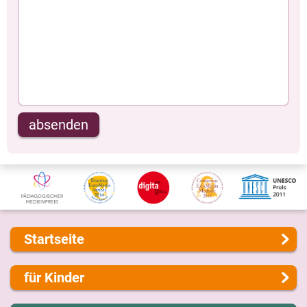
absenden
Startseite
Über uns
für Kinder
Presse
Kontakt