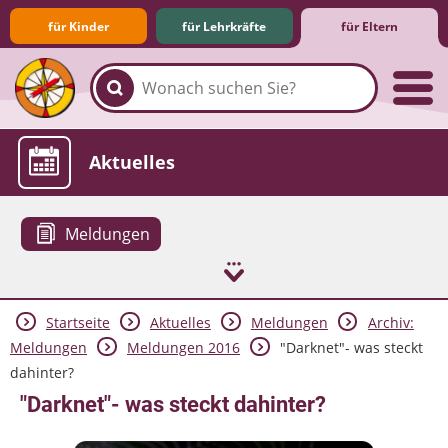
für Kinder
für Lehrkräfte
für Eltern
Familie & Medien
Spieletipps & Lernsoftware
Die Jüngsten im Netz
Lexikon
Aktuelles
Meldungen
Startseite
Aktuelles
Meldungen
Archiv:
Meldungen
Meldungen 2016
"Darknet"- was steckt
dahinter?
"Darknet"- was steckt dahinter?