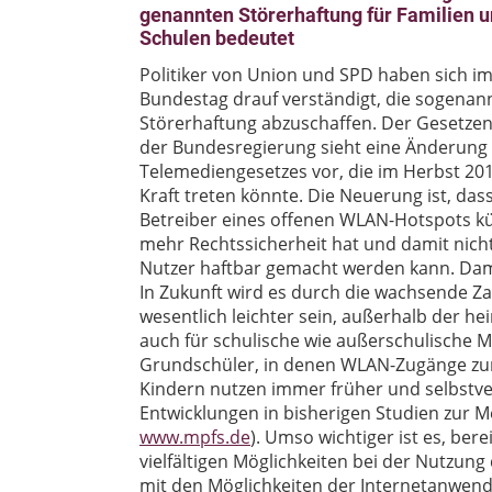
genannten Störerhaftung für Familien 
Schulen bedeutet
Politiker von Union und SPD haben sich i
Bundestag drauf verständigt, die sogenan
Störerhaftung abzuschaffen. Der Gesetze
der Bundesregierung sieht eine Änderung
Telemediengesetzes vor, die im Herbst 201
Kraft treten könnte. Die Neuerung ist, das
Betreiber eines offenen WLAN-Hotspots kü
mehr Rechtssicherheit hat und damit nicht
Nutzer haftbar gemacht werden kann. Damit
In Zukunft wird es durch die wachsende Z
wesentlich leichter sein, außerhalb der he
auch für schulische wie außerschulische 
Grundschüler, in denen WLAN-Zugänge z
Kindern nutzen immer früher und selbstver
Entwicklungen in bisherigen Studien zur M
www.mpfs.de
). Umso wichtiger ist es, ber
vielfältigen Möglichkeiten bei der Nutzung 
mit den Möglichkeiten der Internetanwen