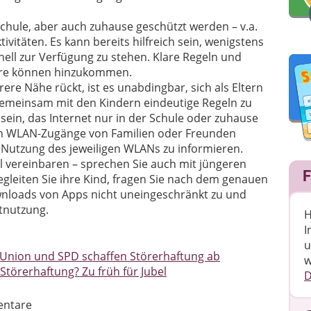
 Schule, aber auch zuhause geschützt werden – v.a.
ivitäten. Es kann bereits hilfreich sein, wenigstens
nell zur Verfügung zu stehen. Klare Regeln und
tware können hinzukommen.
ere Nähe rückt, ist es unabdingbar, sich als Eltern
gemeinsam mit den Kindern eindeutige Regeln zu
sein, das Internet nur in der Schule oder zuhause
in WLAN-Zugänge von Familien oder Freunden
e Nutzung des jeweiligen WLANs zu informieren.
ll vereinbaren – sprechen Sie auch mit jüngeren
F
egleiten Sie ihre Kind, fragen Sie nach dem genauen
wnloads von Apps nicht uneingeschränkt zu und
tnutzung.
H
I
u
 Union und SPD schaffen Störerhaftung ab
w
Störerhaftung? Zu früh für Jubel
D
ntare