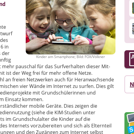
und
m
nte
ntwurf
 des
6 in
s der
Kinder am Smartphone; Bild: FOX/Völkner
nftig
 mehr pauschal für das Surfverhalten dieser Mit-
 ist der Weg frei für mehr offene Netze.
ahl an freien Netzwerken auch für Heranwachsende
N
imischen vier Wände im Internet zu surfen. Dies gilt
Medienprojekte mit Grundschülerinnen und
um Einsatz kommen.
ständlicher mobile Geräte. Dies zeigen die
ediennutzung (siehe die KIM-Studien unter
eits im Grundschulalter die Kinder auf die
des Internets vorzubereiten und sich als Elternteil
dungen und den Zugängen zum Internet selbst