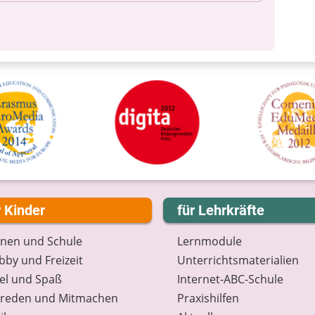
r Kinder
für Lehrkräfte
rnen und Schule
Lernmodule
by und Freizeit
Unterrichts­materialien
el und Spaß
Internet-ABC-Schule
treden und Mitmachen
Praxishilfen