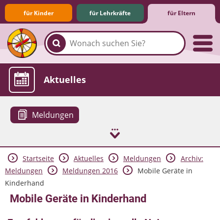
für Kinder
für Lehrkräfte
für Eltern
Familie & Medien
Spieletipps & Lernsoftware
Die Jüngsten im Netz
Lexikon
Aktuelles
Meldungen
Startseite
Aktuelles
Meldungen
Archiv:
Meldungen
Meldungen 2016
Mobile Geräte in
Kinderhand
Mobile Geräte in Kinderhand