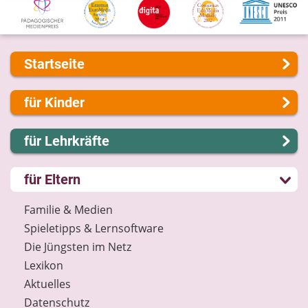
Startseite
Über uns
für Kinder
Presse
Kontakt
Lernen und Schule
für Lehrkräfte
Impressum
Hobby und Freizeit
Internet-ABC Sitemap
Spiel und Spaß
Lernmodule
für Eltern
Barrierefreiheit
Mitreden und Mitmachen
Unterrichts­materialien
Länderprojekte
Lexikon
Internet-ABC-Schule
Familie & Medien
Datenschutz
Praxishilfen
Spieletipps & Lernsoftware
Newsletter
Aktuelles
Die Jüngsten im Netz
Materialbestellung
Lexikon
Lexikon
Aktuelles
Datenschutz
Datenschutz