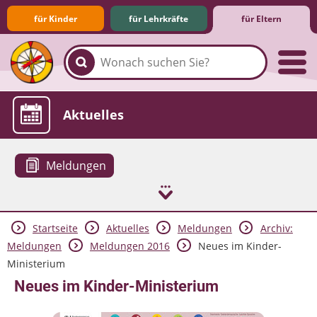
für Kinder
für Lehrkräfte
für Eltern
Familie & Medien
Spieletipps & Lernsoftware
Die Jüngsten im Netz
Lexikon
Aktuelles
Meldungen
Startseite
Aktuelles
Meldungen
Archiv:
Meldungen
Meldungen 2016
Neues im Kinder-
Ministerium
Neues im Kinder-Ministerium