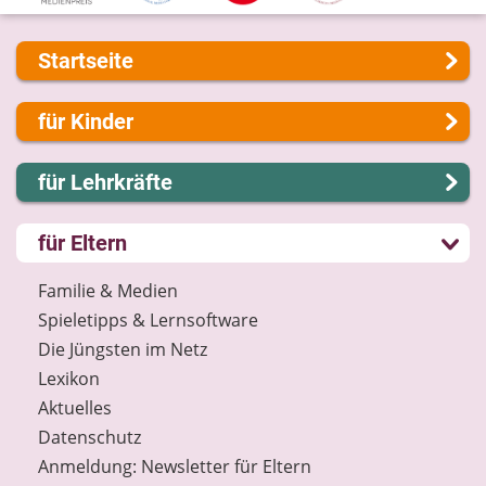
Startseite
Über uns
für Kinder
Presse
Kontakt
Lernen und Schule
für Lehrkräfte
Impressum
Hobby und Freizeit
Internet-ABC Sitemap
Spiel und Spaß
Lernmodule
für Eltern
Barrierefreiheit
Mitreden und Mitmachen
Unterrichts­materialien
Länderprojekte
Lexikon
Internet-ABC-Schule
Familie & Medien
Datenschutz
Praxishilfen
Spieletipps & Lernsoftware
Newsletter
Aktuelles
Die Jüngsten im Netz
Materialbestellung
Lexikon
Lexikon
Aktuelles
Datenschutz
Datenschutz
Newsletter
Anmeldung: Newsletter für Eltern