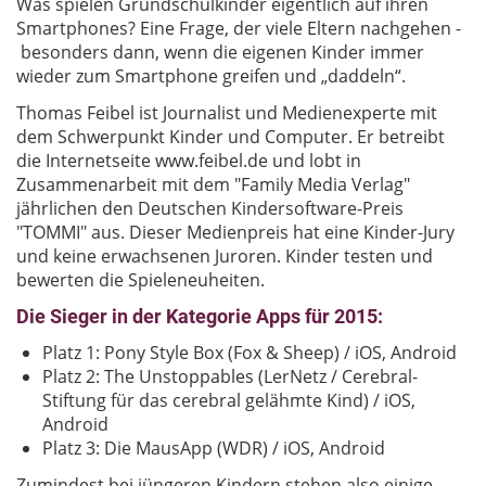
Was spielen Grundschulkinder eigentlich auf ihren
Smartphones? Eine Frage, der viele Eltern nachgehen -
besonders dann, wenn die eigenen Kinder immer
wieder zum Smartphone greifen und „daddeln“.
Thomas Feibel ist Journalist und Medienexperte mit
dem Schwerpunkt Kinder und Computer. Er betreibt
die Internetseite www.feibel.de und lobt in
Zusammenarbeit mit dem "Family Media Verlag"
jährlichen den Deutschen Kindersoftware-Preis
"TOMMI" aus. Dieser Medienpreis hat eine Kinder-Jury
und keine erwachsenen Juroren. Kinder testen und
bewerten die Spieleneuheiten.
Die Sieger in der Kategorie Apps für 2015:
Platz 1: Pony Style Box (Fox & Sheep) / iOS, Android
Platz 2: The Unstoppables (LerNetz / Cerebral-
Stiftung für das cerebral gelähmte Kind) / iOS,
Android
Platz 3: Die MausApp (WDR) / iOS, Android
Zumindest bei jüngeren Kindern stehen also einige