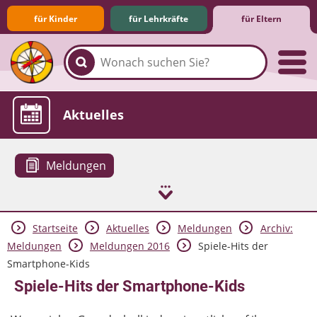
für Kinder
für Lehrkräfte
für Eltern
Familie & Medien
Spieletipps & Lernsoftware
Die Jüngsten im Netz
Lexikon
Aktuelles
Meldungen
Startseite
Aktuelles
Meldungen
Archiv:
Meldungen
Meldungen 2016
Spiele-Hits der
Smartphone-Kids
Spiele-Hits der Smartphone-Kids