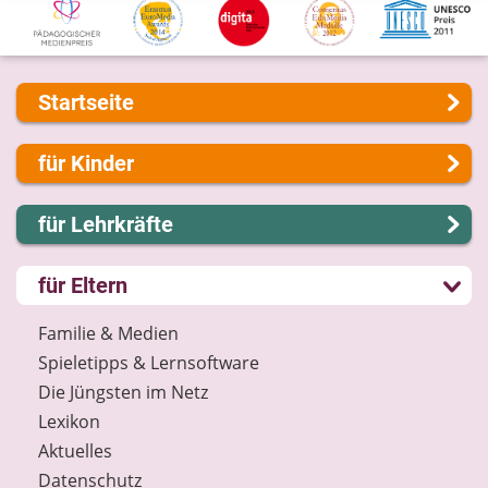
Startseite
Über uns
für Kinder
Presse
Kontakt
Lernen und Schule
für Lehrkräfte
Impressum
Hobby und Freizeit
Internet-ABC Sitemap
Spiel und Spaß
Lernmodule
für Eltern
Barrierefreiheit
Mitreden und Mitmachen
Unterrichts­materialien
Länderprojekte
Lexikon
Internet-ABC-Schule
Familie & Medien
Datenschutz
Praxishilfen
Spieletipps & Lernsoftware
Newsletter
Aktuelles
Die Jüngsten im Netz
Materialbestellung
Lexikon
Lexikon
Aktuelles
Datenschutz
Datenschutz