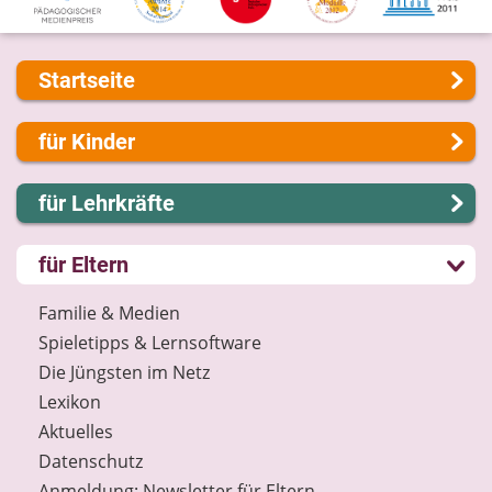
Startseite
Über uns
für Kinder
Presse
Kontakt
Lernen und Schule
für Lehrkräfte
Impressum
Hobby und Freizeit
Internet-ABC Sitemap
Spiel und Spaß
Lernmodule
für Eltern
Barrierefreiheit
Mitreden und Mitmachen
Unterrichts­materialien
Länderprojekte
Lexikon
Internet-ABC-Schule
Familie & Medien
Datenschutz
Praxishilfen
Spieletipps & Lernsoftware
Newsletter
Aktuelles
Die Jüngsten im Netz
Materialbestellung
Lexikon
Lexikon
Aktuelles
Datenschutz
Datenschutz
Newsletter
Anmeldung: Newsletter für Eltern