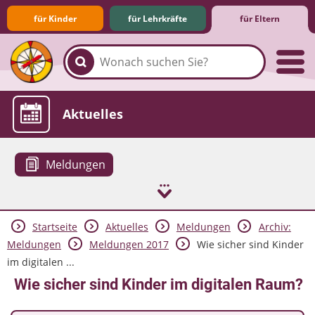
für Kinder
für Lehrkräfte
für Eltern
Familie & Medien
Spieletipps & Lernsoftware
Die Jüngsten im Netz
Lexikon
Aktuelles
Meldungen
Startseite
Aktuelles
Meldungen
Archiv:
Meldungen
Meldungen 2017
Wie sicher sind Kinder
im digitalen ...
Wie sicher sind Kinder im digitalen Raum?