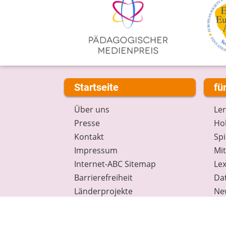
Startseite
fü
Über uns
Le
Presse
Hob
Kontakt
Spi
Impressum
Mi
Internet-ABC Sitemap
Lex
Barrierefreiheit
Da
Länderprojekte
Ne