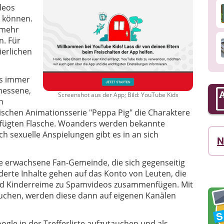
deos
 können.
 mehr
n. Für
erlichen
es immer
emessene,
Screenshot aus der App; Bild: YouTube Kids
n
tischen Animationsserie "Peppa Pig" die Charaktere
ngefügten Flasche. Woanders werden bekannte
h sexuelle Anspielungen gibt es in an sich
N
ine erwachsene Fan-Gemeinde, die sich gegenseitig
derte Inhalte gehen auf das Konto von Leuten, die
 und Kinderreime zu Spamvideos zusammenfügen. Mit
uchen, werden diese dann auf eigenen Kanälen
gle in der Trefferliste aufzutauchen und als