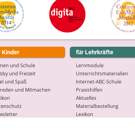
r Kinder
für Lehrkräfte
rnen und Schule
Lernmodule
by und Freizeit
Unterrichts­materialien
el und Spaß
Internet-ABC-Schule
treden und Mitmachen
Praxishilfen
ikon
Aktuelles
tenschutz
Materialbestellung
wsletter
Lexikon
Datenschutz
Newsletter