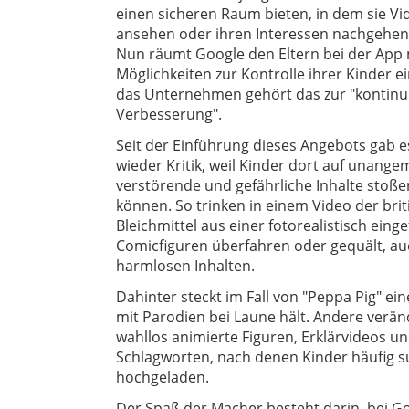
einen sicheren Raum bieten, in dem sie Vi
ansehen oder ihren Interessen nachgehen
Nun räumt Google den Eltern bei der App
Möglichkeiten zur Kontrolle ihrer Kinder ei
das Unternehmen gehört das zur "kontinui
Verbesserung".
Seit der Einführung dieses Angebots gab 
wieder Kritik, weil Kinder dort auf unang
verstörende und gefährliche Inhalte stoße
können. So trinken in einem Video der bri
Bleichmittel aus einer fotorealistisch ei
Comicfiguren überfahren oder gequält, auc
harmlosen Inhalten.
Dahinter steckt im Fall von "Peppa Pig" e
mit Parodien bei Laune hält. Andere verän
wahllos animierte Figuren, Erklärvideos
Schlagworten, nach denen Kinder häufig s
hochgeladen.
Der Spaß der Macher besteht darin, bei Goo