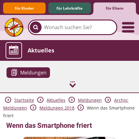
für Kinder
für Lehrkräfte
für Eltern
Familie & Medien
Spieletipps & Lernsoftware
Die Jüngsten im Netz
Lexikon
Aktuelles
Meldungen
Startseite
Aktuelles
Meldungen
Archiv:
Meldungen
Meldungen 2018
Wenn das Smartphone
friert
Wenn das Smartphone friert