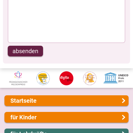
absenden
Startseite
Über uns
für Kinder
Presse
Kontakt
Lernen und Schule