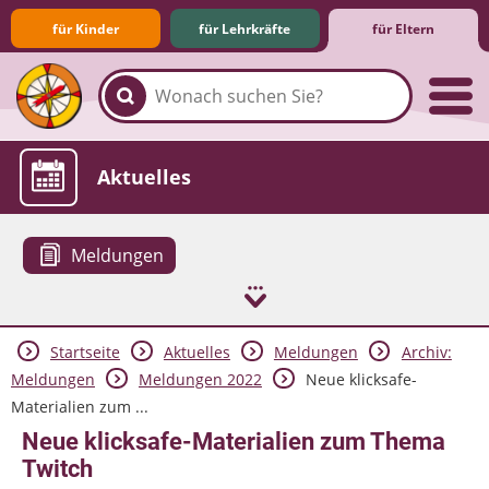
für Kinder
für Lehrkräfte
für Eltern
Familie & Medien
Spieletipps & Lernsoftware
Die Jüngsten im Netz
Lexikon
Aktuelles
Meldungen
Startseite
Aktuelles
Meldungen
Archiv:
Meldungen
Meldungen 2022
Neue klicksafe-
Materialien zum ...
Neue klicksafe-Materialien zum Thema
Twitch