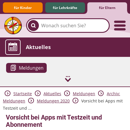
für Kinder
für Lehrkräfte
für Eltern
Familie & Medien
Spieletipps & Lernsoftware
Die Jüngsten im Netz
Lexikon
Aktuelles
Meldungen
Startseite
Aktuelles
Meldungen
Archiv:
Meldungen
Meldungen 2020
Vorsicht bei Apps mit
Testzeit und ...
Vorsicht bei Apps mit Testzeit und
Abonnement