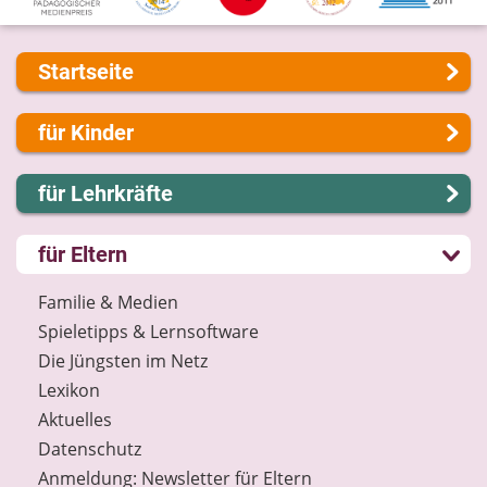
Startseite
Über uns
für Kinder
Presse
Kontakt
Lernen und Schule
für Lehrkräfte
Impressum
Hobby und Freizeit
Internet-ABC Sitemap
Spiel und Spaß
Lernmodule
für Eltern
Barrierefreiheit
Mitreden und Mitmachen
Unterrichts­materialien
Länderprojekte
Lexikon
Internet-ABC-Schule
Familie & Medien
Datenschutz
Praxishilfen
Spieletipps & Lernsoftware
Newsletter
Aktuelles
Die Jüngsten im Netz
Materialbestellung
Lexikon
Lexikon
Aktuelles
Datenschutz
Datenschutz
Newsletter
Anmeldung: Newsletter für Eltern