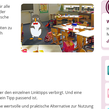
r alle
 der
ische
W
iten zu
H
ch
M
nter den einzelnen Linktipps verbirgt. Und eine
ein Tipp passend ist.
ne wertvolle und praktische Alternative zur Nutzung