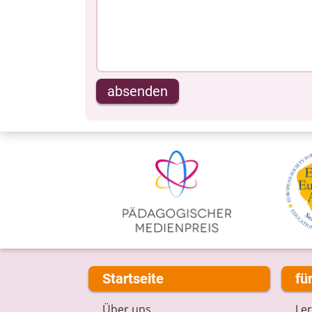
absenden
Startseite
fü
Über uns
Le