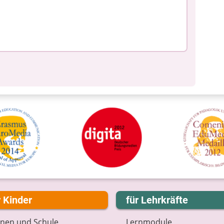
r Kinder
für Lehrkräfte
rnen und Schule
Lernmodule