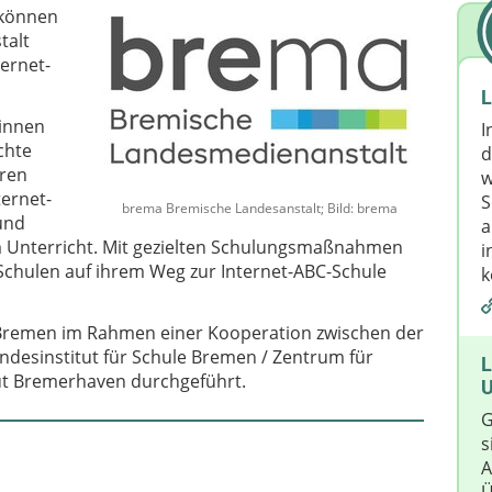
 können
talt
ternet-
L
rinnen
I
chte
d
eren
w
ternet-
S
brema Bremische Landesanstalt; Bild: brema
und
a
im Unterricht. Mit gezielten Schulungsmaßnahmen
i
chulen auf ihrem Weg zur Internet-ABC-Schule
k
n Bremen im Rahmen einer Kooperation zwischen der
desinstitut für Schule Bremen / Zentrum für
L
ut Bremerhaven durchgeführt.
U
G
s
A