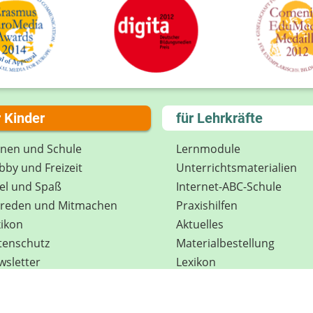
r Kinder
für Lehrkräfte
rnen und Schule
Lernmodule
by und Freizeit
Unterrichts­materialien
el und Spaß
Internet-ABC-Schule
treden und Mitmachen
Praxishilfen
ikon
Aktuelles
tenschutz
Materialbestellung
wsletter
Lexikon
Datenschutz
Newsletter