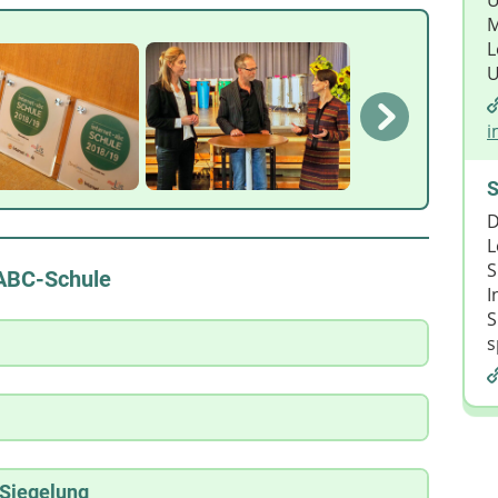
Ü
M
L
U
i
S
D
L
S
-ABC-Schule
I
S
s
t-ABC-Schule" profitieren die Schulen mehrfach:
chule" zeigt die Schule, dass sie die
nternet-ABC-Schule" in Bremen sind
ihrer Schülerinnen und Schüler erkannt hat
 Siegelung