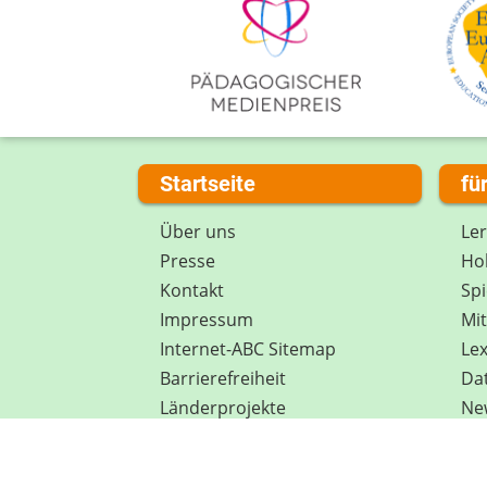
Startseite
fü
Über uns
Le
Presse
Hob
Kontakt
Spi
Impressum
Mi
Internet-ABC Sitemap
Lex
Barrierefreiheit
Da
Länderprojekte
Ne