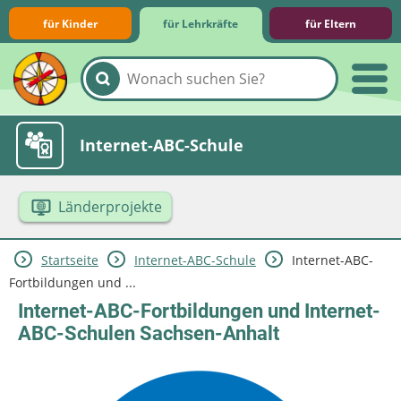
für Kinder
für Lehrkräfte
für Eltern
Lernmodule
Unterrichts­materialien
Internet-ABC-Schule
Länderprojekte
Startseite
Internet-ABC-Schule
Internet-ABC-
Praxishilfen
Aktuelles
Fortbildungen und ...
Internet-ABC-Fortbildungen und Internet-
ABC-Schulen Sachsen-Anhalt