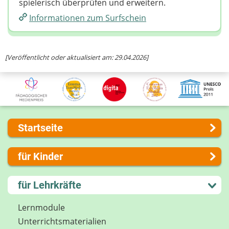
spielerisch überprüfen und erweitern.
Informationen zum Surfschein
[Veröffentlicht oder aktualisiert am: 29.04.2026]
Startseite
Über uns
für Kinder
Presse
Kontakt
Lernen und Schule
für Lehrkräfte
Impressum
Hobby und Freizeit
Internet-ABC Sitemap
Spiel und Spaß
Lernmodule
Barrierefreiheit
Mitreden und Mitmachen
Unterrichts­materialien