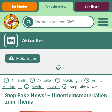
für Kinder
für Lehrkräfte
für Eltern
Lernmodule
Unterrichts­materialien
Internet-ABC-Schule
Praxishilfen
Aktuelles
Meldungen
Startseite
Aktuelles
Meldungen
Archiv:
Meldungen
Meldungen 2017
Stop Fake News! – ...
Stop Fake News! – Unterrichtsmaterialien
zum Thema