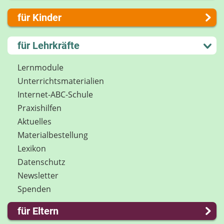
Über uns
für Kinder
Presse
Kontakt
Lernen und Schule
für Lehrkräfte
Impressum
Hobby und Freizeit
Internet-ABC Sitemap
Spiel und Spaß
Lernmodule
Barrierefreiheit
Mitreden und Mitmachen
Unterrichts­materialien
Länderprojekte
Lexikon
Internet-ABC-Schule
Datenschutz
Praxishilfen
Newsletter
Aktuelles
Materialbestellung
Lexikon
Datenschutz
Newsletter
Spenden
für Eltern