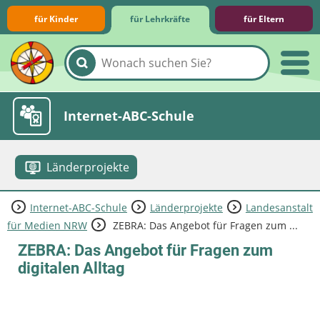
für Kinder
für Lehrkräfte
für Eltern
Lernmodule
Unterrichts­materialien
Internet-ABC-Schule
Länderprojekte
Internet-ABC-Schule
Länderprojekte
Landesanstalt
Praxishilfen
Aktuelles
für Medien NRW
ZEBRA: Das Angebot für Fragen zum ...
ZEBRA: Das Angebot für Fragen zum
digitalen Alltag