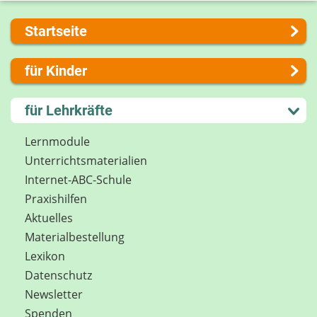
Startseite
Über uns
für Kinder
Presse
Kontakt
Lernen und Schule
für Lehrkräfte
Impressum
Hobby und Freizeit
Internet-ABC Sitemap
Spiel und Spaß
Lernmodule
Barrierefreiheit
Mitreden und Mitmachen
Unterrichts­materialien
Länderprojekte
Lexikon
Internet-ABC-Schule
Datenschutz
Praxishilfen
Newsletter
Aktuelles
Materialbestellung
Lexikon
Datenschutz
Newsletter
Spenden