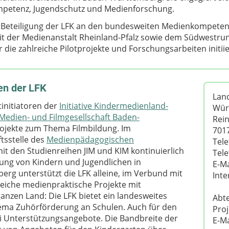
petenz, Jugendschutz und Medienforschung.
 Beteiligung der LFK an den bundesweiten Medienkompete
mit der Medienanstalt Rheinland-Pfalz sowie dem Südwestrun
r die zahlreiche Pilotprojekte und Forschungsarbeiten initii
en der LFK
Lan
initiatoren der
Initiative Kindermedienland-
Wür
Medien- und Filmgesellschaft Baden-
Rein
rojekte zum Thema Filmbildung. Im
7017
tsstelle des
Medienpädagogischen
Tele
mit den Studienreihen JIM und KIM kontinuierlich
Tele
ung von Kindern und Jugendlichen in
E-Ma
erg unterstützt die LFK alleine, im Verbund mit
Inte
reiche medienpraktische Projekte mit
nzen Land: Die LFK bietet ein landesweites
Abt
ema Zuhörförderung an Schulen. Auch für den
Proj
ni Unterstützungsangebote. Die Bandbreite der
E-Ma