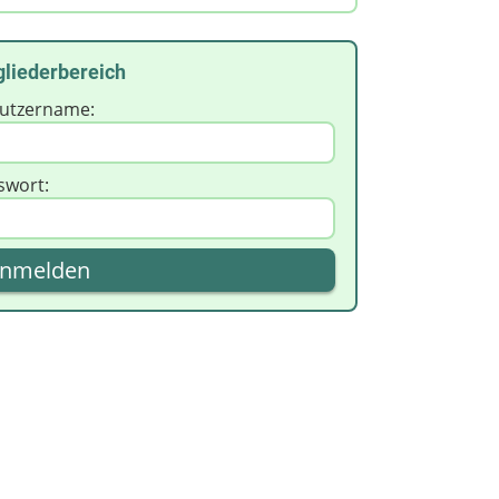
gliederbereich
utzername:
swort: