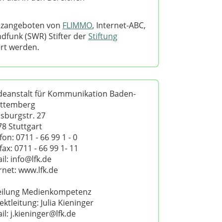
nzangeboten von
FLIMMO
, Internet-ABC,
dfunk (SWR) Stifter der
Stiftung
ert werden.
deanstalt für Kommunikation Baden-
ttemberg
sburgstr. 27
8 Stuttgart
fon: 0711 - 66 99 1 - 0
fax: 0711 - 66 99 1- 11
il: info@lfk.de
rnet: www.lfk.de
eilung Medienkompetenz
ektleitung: Julia Kieninger
il: j.kieninger@lfk.de