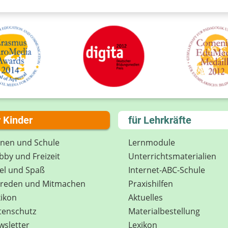
r Kinder
für Lehrkräfte
rnen und Schule
Lernmodule
by und Freizeit
Unterrichts­materialien
el und Spaß
Internet-ABC-Schule
treden und Mitmachen
Praxishilfen
ikon
Aktuelles
tenschutz
Materialbestellung
wsletter
Lexikon