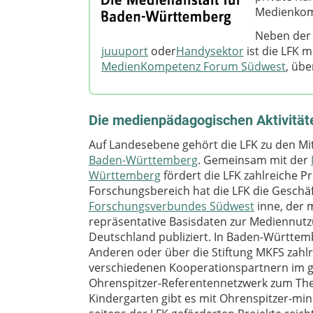
Medienkom
Neben der
juuuport
oder
Handysektor
ist die LFK 
MedienKompetenz Forum Südwest
, übe
Die medienpädagogischen Aktivität
Auf Landesebene gehört die LFK zu den Mit
Baden-Württemberg
. Gemeinsam mit der
Württemberg
fördert die LFK zahlreiche P
Forschungsbereich hat die LFK die Geschäf
Forschungsverbundes Südwest
inne, der 
repräsentative Basisdaten zur Mediennutz
Deutschland publiziert. In Baden-Württemb
Anderen oder über die Stiftung MKFS zahl
verschiedenen Kooperationspartnern im ga
Ohrenspitzer-Referentennetzwerk zum Th
Kindergarten gibt es mit Ohrenspitzer-mi