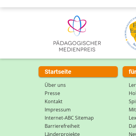
Startseite
fü
Über uns
Le
Presse
Hob
Kontakt
Spi
Impressum
Mi
Internet-ABC Sitemap
Lex
Barrierefreiheit
Da
Länderprojekte
Ne