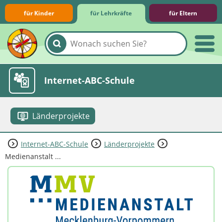
für Kinder
für Lehrkräfte
für Eltern
Lernmodule
Unterrichts­materialien
Internet-ABC-Schule
Länderprojekte
Internet-ABC-Schule
Länderprojekte
Praxishilfen
Aktuelles
Medienanstalt ...