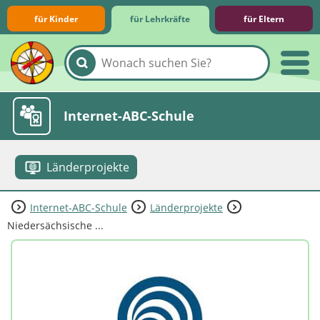
für Kinder
für Lehrkräfte
für Eltern
Lernmodule
Unterrichts­materialien
Internet-ABC-Schule
Länderprojekte
Internet-ABC-Schule
Länderprojekte
Praxishilfen
Aktuelles
Niedersächsische ...