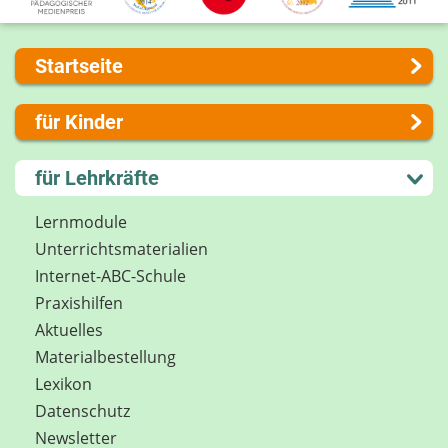
Startseite
Über uns
für Kinder
Presse
Kontakt
Lernen und Schule
für Lehrkräfte
Impressum
Hobby und Freizeit
Internet-ABC Sitemap
Spiel und Spaß
Lernmodule
Barrierefreiheit
Mitreden und Mitmachen
Unterrichts­materialien
Länderprojekte
Lexikon
Internet-ABC-Schule
Datenschutz
Praxishilfen
Newsletter
Aktuelles
Materialbestellung
Lexikon
Datenschutz
Newsletter