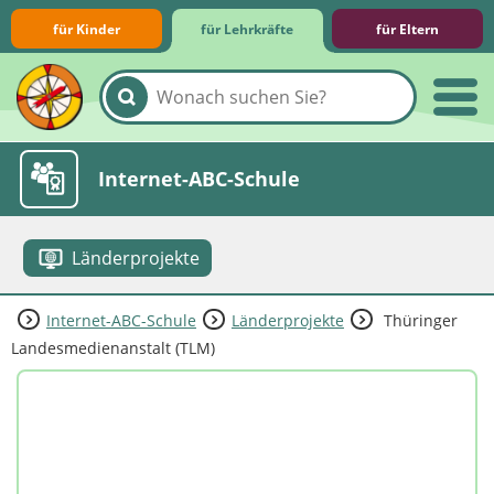
für Kinder
für Lehrkräfte
für Eltern
Lernmodule
Unterrichts­materialien
Internet-ABC-Schule
Länderprojekte
Internet-ABC-Schule
Länderprojekte
Thüringer
Praxishilfen
Aktuelles
Landesmedienanstalt (TLM)