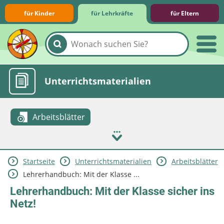
für Kinder
für Lehrkräfte
für Eltern
Lernmodule
Unterrichts­materialien
Arbeitsblätter
Startseite
Unterrichts­materialien
Arbeitsblätter
Internet-ABC-Schule
Praxishilfen
Aktuelles
Lehrerhandbuch: Mit der Klasse ...
Lehrerhandbuch: Mit der Klasse sicher ins
Netz!