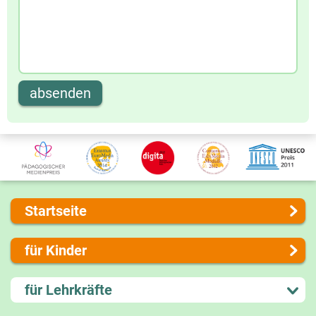
absenden
Startseite
Über uns
für Kinder
Presse
Kontakt
Lernen und Schule
für Lehrkräfte
Impressum
Hobby und Freizeit